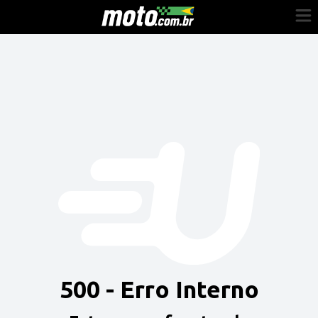
Cadastre-se
Entrar
Vender
Painel do Revendedor
Anuncie sua moto
500 - Erro Interno