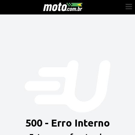
Cadastre-se
Entrar
Vender
Painel do Revendedor
Anuncie sua moto
500 - Erro Interno