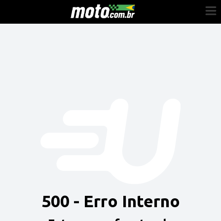
Cadastre-se
Entrar
Vender
Painel do Revendedor
Anuncie sua moto
500 - Erro Interno