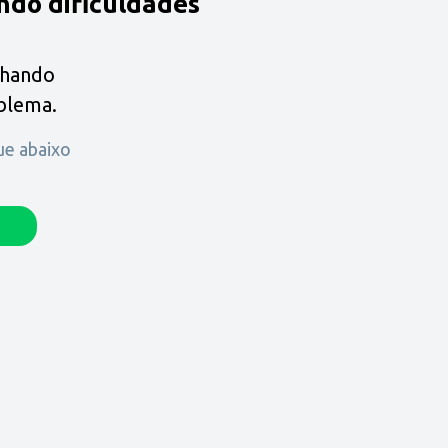
ndo dificuldades
lhando
oblema.
que abaixo