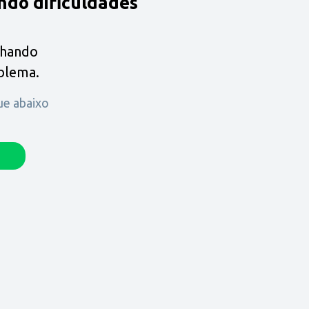
ndo dificuldades
lhando
oblema.
que abaixo