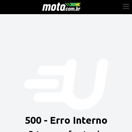
Cadastre-se
Entrar
Vender
Painel do Revendedor
Anuncie sua moto
500 - Erro Interno