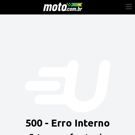
Cadastre-se
Entrar
Vender
Painel do Revendedor
Anuncie sua moto
500 - Erro Interno