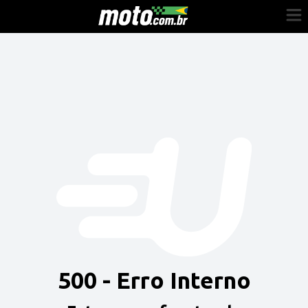
Cadastre-se
Entrar
Vender
Painel do Revendedor
Anuncie sua moto
500 - Erro Interno