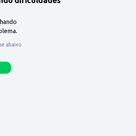
ndo dificuldades
lhando
oblema.
que abaixo