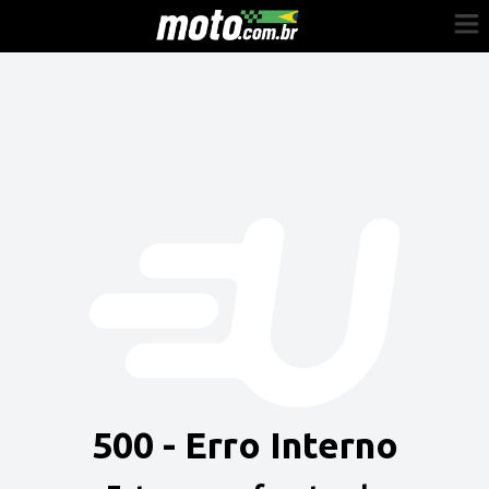
Cadastre-se
Entrar
Vender
Painel do Revendedor
Anuncie sua moto
500 - Erro Interno