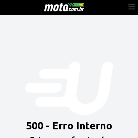
Cadastre-se
Entrar
Vender
Painel do Revendedor
Anuncie sua moto
500 - Erro Interno