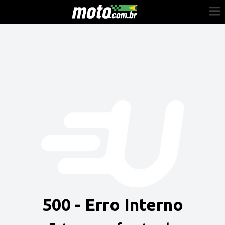
Cadastre-se
Entrar
Vender
Painel do Revendedor
Anuncie sua moto
500 - Erro Interno