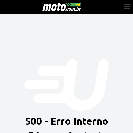
Cadastre-se
Entrar
Vender
Painel do Revendedor
Anuncie sua moto
500 - Erro Interno