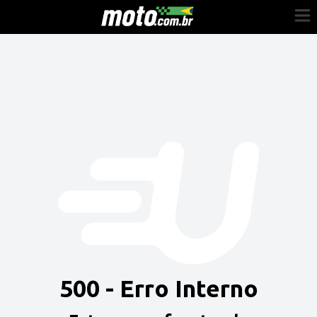
Cadastre-se
Entrar
Vender
Painel do Revendedor
Anuncie sua moto
500 - Erro Interno