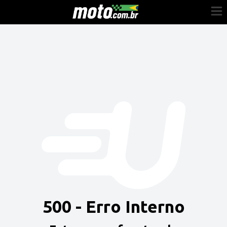
Cadastre-se
Entrar
Vender
Painel do Revendedor
Anuncie sua moto
500 - Erro Interno