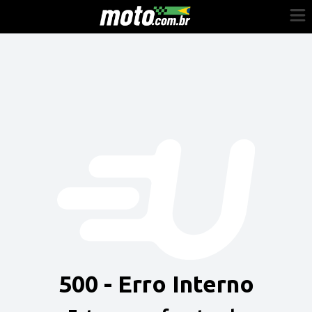
Cadastre-se
Entrar
Vender
Painel do Revendedor
Anuncie sua moto
500 - Erro Interno