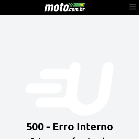
Cadastre-se
Entrar
Vender
Painel do Revendedor
Anuncie sua moto
500 - Erro Interno