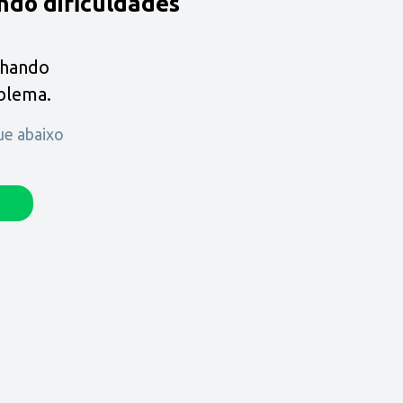
ndo dificuldades
lhando
oblema.
que abaixo