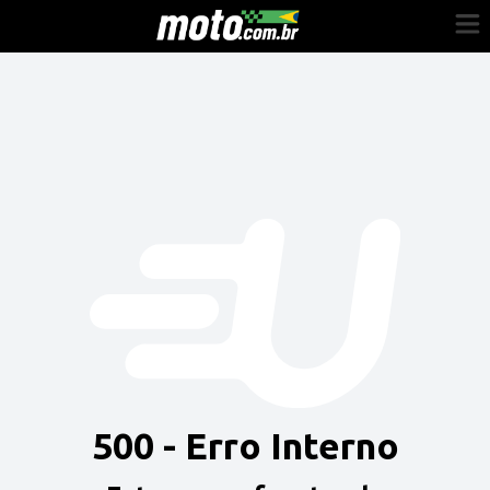
Cadastre-se
Entrar
Vender
Painel do Revendedor
Anuncie sua moto
500 - Erro Interno