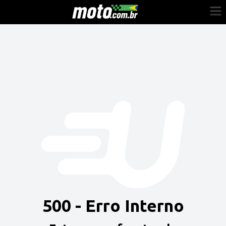
Cadastre-se
Entrar
Vender
Painel do Revendedor
Anuncie sua moto
500 - Erro Interno