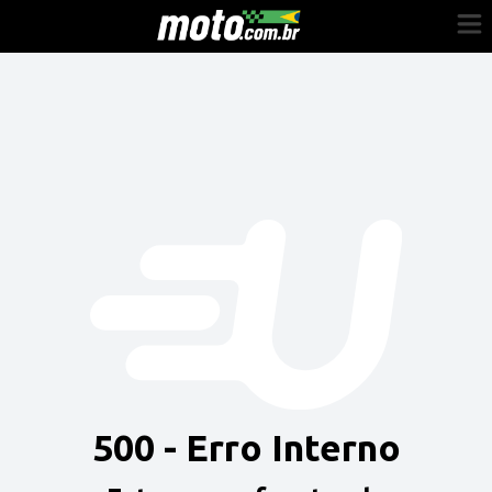
Cadastre-se
Entrar
Vender
Painel do Revendedor
Anuncie sua moto
500 - Erro Interno