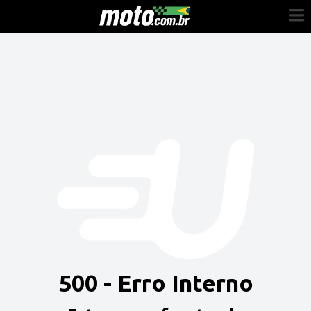
Cadastre-se
Entrar
Vender
Painel do Revendedor
Anuncie sua moto
500 - Erro Interno