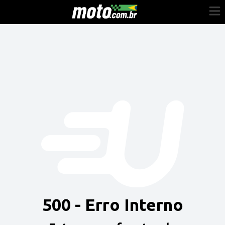
Cadastre-se
Entrar
Vender
Painel do Revendedor
Anuncie sua moto
500 - Erro Interno