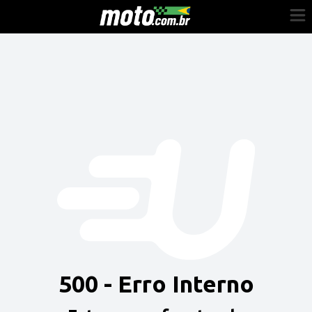
Cadastre-se
Entrar
Vender
Painel do Revendedor
Anuncie sua moto
500 - Erro Interno