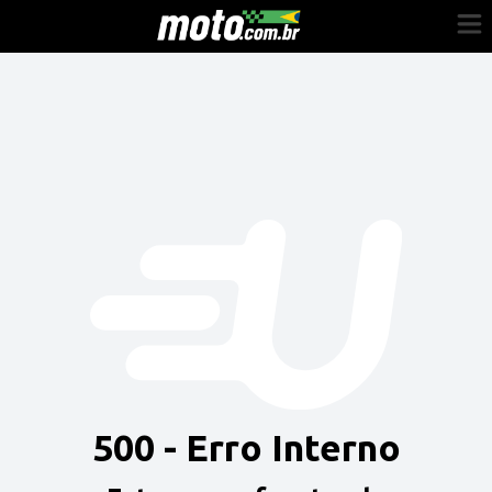
Cadastre-se
Entrar
Vender
Painel do Revendedor
Anuncie sua moto
500 - Erro Interno