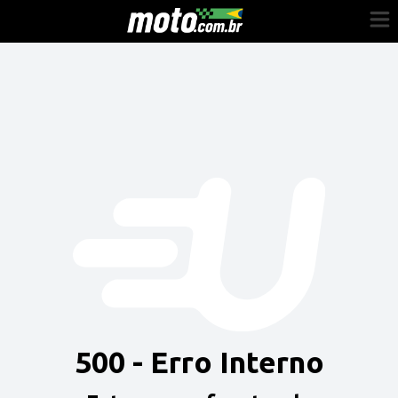
Cadastre-se
Entrar
Vender
Painel do Revendedor
Anuncie sua moto
500 - Erro Interno