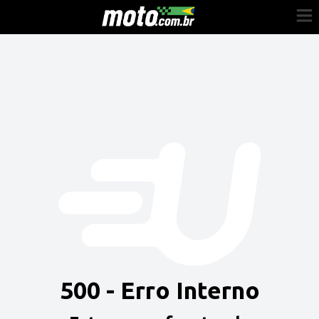
Cadastre-se
Entrar
Vender
Painel do Revendedor
Anuncie sua moto
500 - Erro Interno