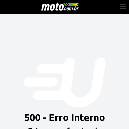
Cadastre-se
Entrar
Vender
Painel do Revendedor
Anuncie sua moto
500 - Erro Interno