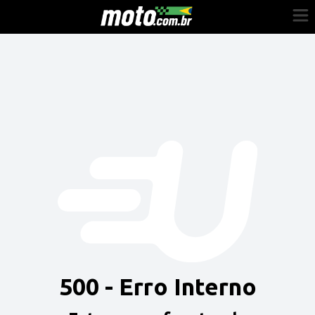
Cadastre-se
Entrar
Vender
Painel do Revendedor
Anuncie sua moto
500 - Erro Interno