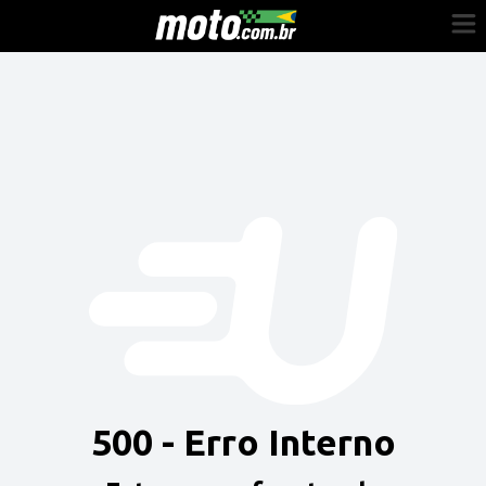
Cadastre-se
Entrar
Vender
Painel do Revendedor
Anuncie sua moto
500 - Erro Interno