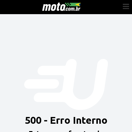
Cadastre-se
Entrar
Vender
Painel do Revendedor
Anuncie sua moto
500 - Erro Interno