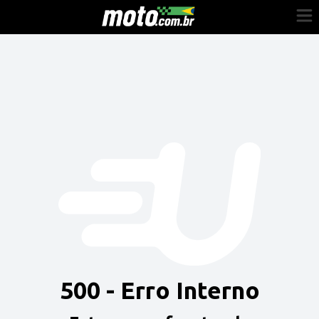
Cadastre-se
Entrar
Vender
Painel do Revendedor
Anuncie sua moto
500 - Erro Interno