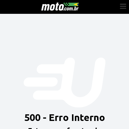
Cadastre-se
Entrar
Vender
Painel do Revendedor
Anuncie sua moto
500 - Erro Interno