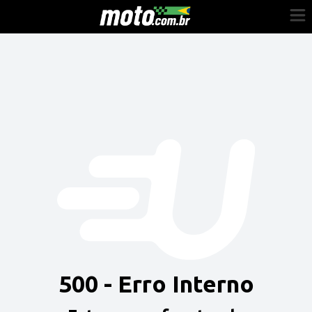
Cadastre-se
Entrar
Vender
Painel do Revendedor
Anuncie sua moto
500 - Erro Interno