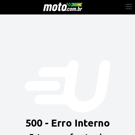
Cadastre-se
Entrar
Vender
Painel do Revendedor
Anuncie sua moto
500 - Erro Interno