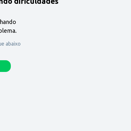
ndo dificuldades
lhando
oblema.
que abaixo