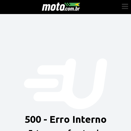
Cadastre-se
Entrar
Vender
Painel do Revendedor
Anuncie sua moto
500 - Erro Interno