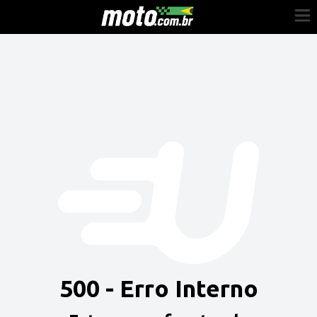
Cadastre-se
Entrar
Vender
Painel do Revendedor
Anuncie sua moto
500 - Erro Interno