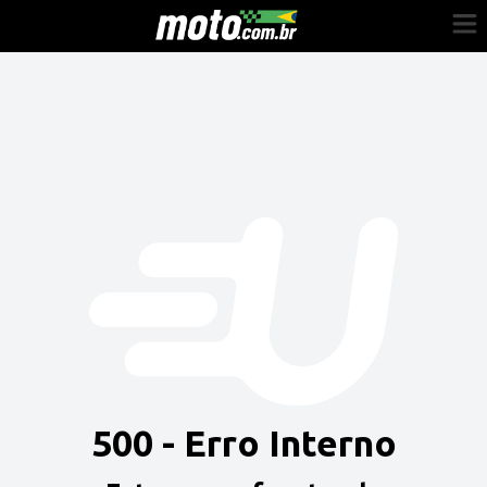
Cadastre-se
Entrar
Vender
Painel do Revendedor
Anuncie sua moto
500 - Erro Interno