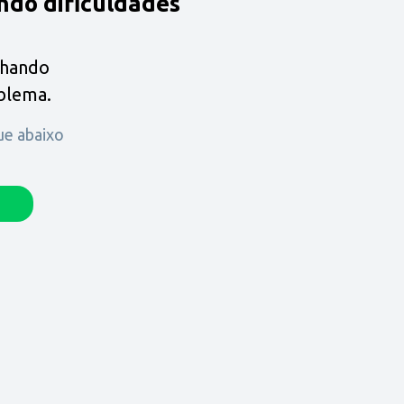
ndo dificuldades
lhando
oblema.
que abaixo