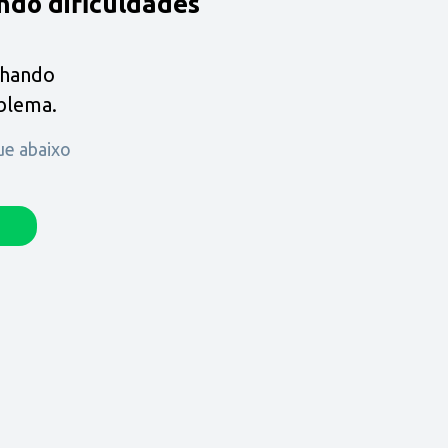
ndo dificuldades
lhando
oblema.
que abaixo