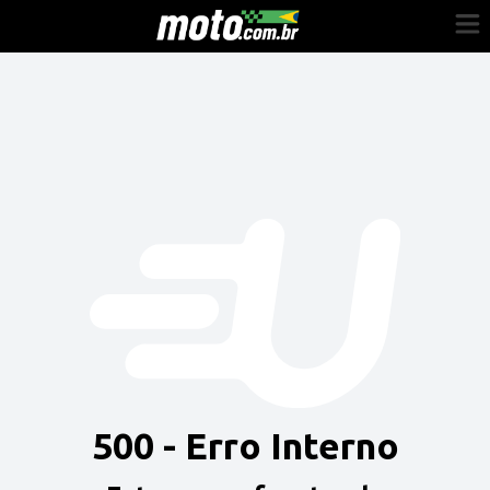
Cadastre-se
Entrar
Vender
Painel do Revendedor
Anuncie sua moto
500 - Erro Interno