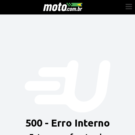
Cadastre-se
Entrar
Vender
Painel do Revendedor
Anuncie sua moto
500 - Erro Interno