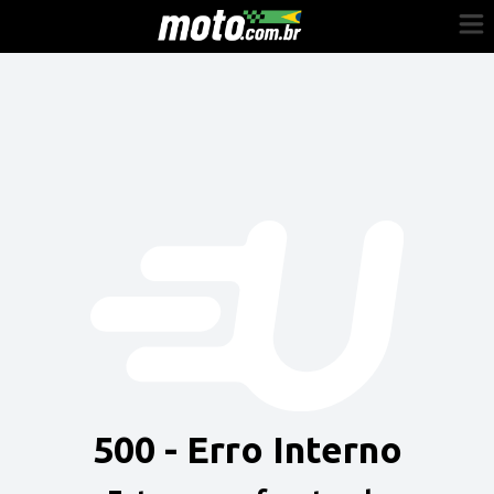
Cadastre-se
Entrar
Vender
Painel do Revendedor
Anuncie sua moto
500 - Erro Interno