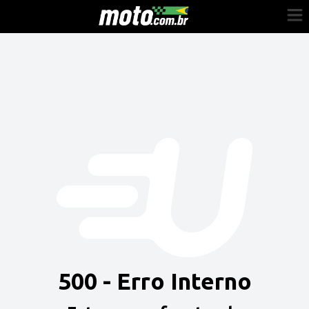
Cadastre-se
Entrar
Vender
Painel do Revendedor
Anuncie sua moto
500 - Erro Interno