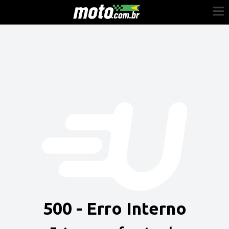
Cadastre-se
Entrar
Vender
Painel do Revendedor
Anuncie sua moto
500 - Erro Interno