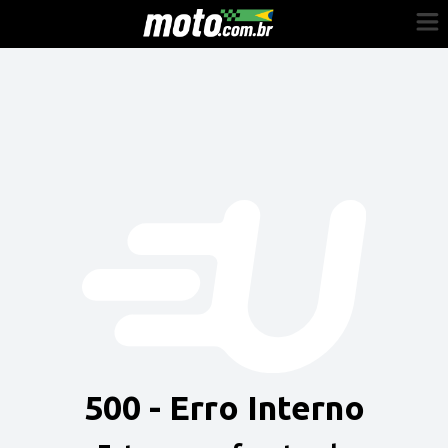
Cadastre-se
Entrar
Vender
Painel do Revendedor
Anuncie sua moto
500 - Erro Interno