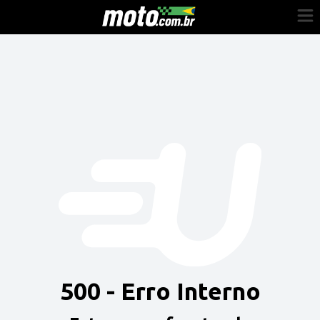
Cadastre-se
Entrar
Vender
Painel do Revendedor
Anuncie sua moto
500 - Erro Interno