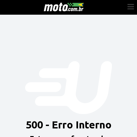
Cadastre-se
Entrar
Vender
Painel do Revendedor
Anuncie sua moto
500 - Erro Interno