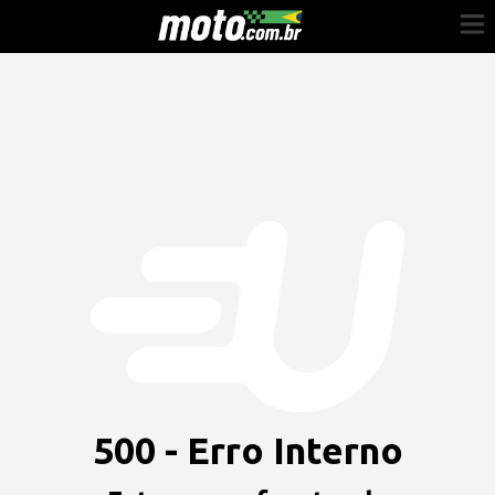
Cadastre-se
Entrar
Vender
Painel do Revendedor
Anuncie sua moto
500 - Erro Interno